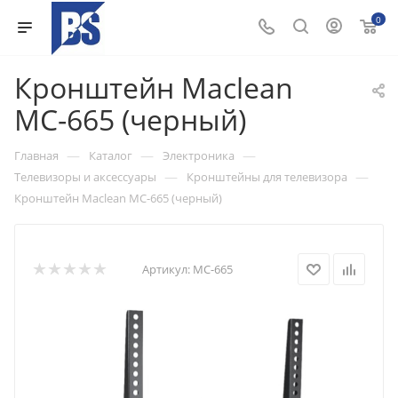
0
Кронштейн Maclean
MC-665 (черный)
—
—
—
Главная
Каталог
Электроника
—
—
Телевизоры и аксессуары
Кронштейны для телевизора
Кронштейн Maclean MC-665 (черный)
Артикул:
MC-665