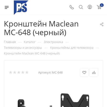
0
Кронштейн Maclean
MC-648 (черный)
—
—
—
Главная
Каталог
Электроника
—
—
Телевизоры и аксессуары
Кронштейны для телевизора
Кронштейн Maclean MC-648 (черный)
Артикул:
MC-648