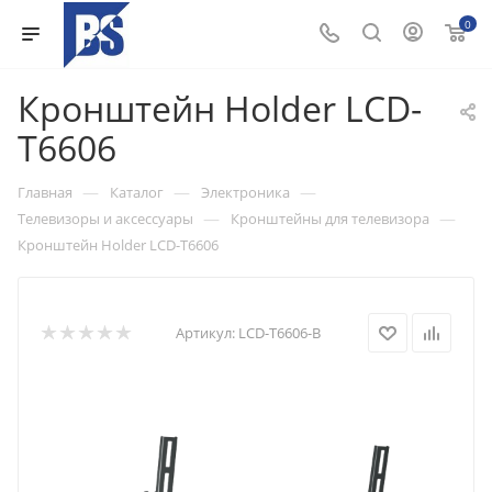
0
Кронштейн Holder LCD-
T6606
—
—
—
Главная
Каталог
Электроника
—
—
Телевизоры и аксессуары
Кронштейны для телевизора
Кронштейн Holder LCD-T6606
Артикул:
LCD-T6606-B