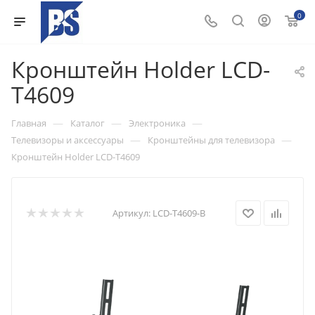
0
Кронштейн Holder LCD-
T4609
—
—
—
Главная
Каталог
Электроника
—
—
Телевизоры и аксессуары
Кронштейны для телевизора
Кронштейн Holder LCD-T4609
Артикул:
LCD-T4609-B