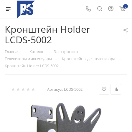
0
Кронштейн Holder
LCDS-5002
—
—
—
Главная
Каталог
Электроника
—
—
Телевизоры и аксессуары
Кронштейны для телевизора
Кронштейн Holder LCDS-5002
Артикул:
LCDS-5002