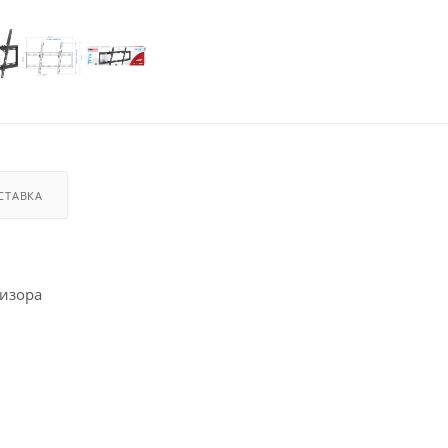
СТАВКА
визора