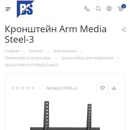
0
Кронштейн Arm Media
Steel-3
—
—
—
Главная
Каталог
Электроника
—
—
Телевизоры и аксессуары
Кронштейны для телевизора
Кронштейн Arm Media Steel-3
Артикул:
STEEL-3