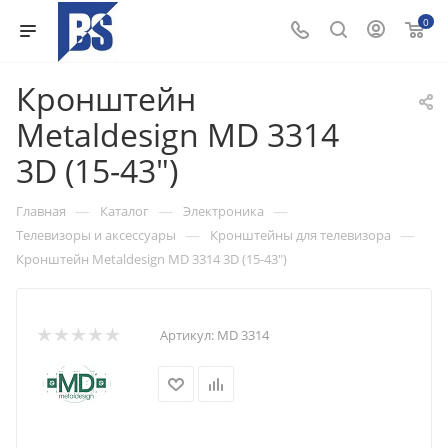
0
Кронштейн
Metaldesign MD 3314
3D (15-43")
—
—
—
Главная
Каталог
Электроника
—
—
Телевизоры и аксессуары
Кронштейны для телевизора
Кронштейн Metaldesign MD 3314 3D (15-43")
Артикул:
MD 3314