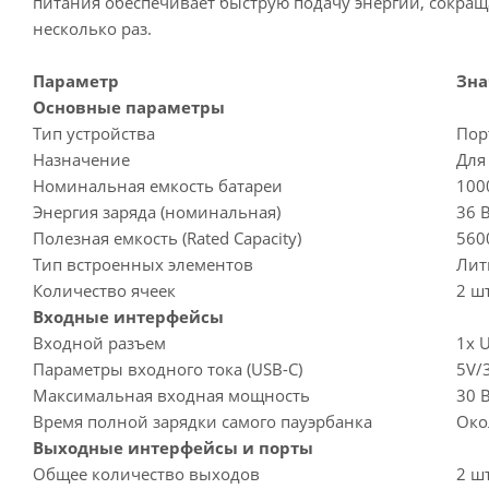
питания обеспечивает быструю подачу энергии, сокра
несколько раз.
Параметр
Зна
Основные параметры
Тип устройства
Пор
Назначение
Для
Номинальная емкость батареи
100
Энергия заряда (номинальная)
36 В
Полезная емкость (Rated Capacity)
560
Тип встроенных элементов
Лит
Количество ячеек
2 ш
Входные интерфейсы
Входной разъем
1x 
Параметры входного тока (USB-C)
5V/
Максимальная входная мощность
30 
Время полной зарядки самого пауэрбанка
Око
Выходные интерфейсы и порты
Общее количество выходов
2 ш