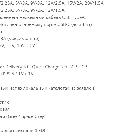
2.25A, 5V/3A, 9V/3A, 12V/2.5A, 15V/2A, 20V/1.5A
/2.25A, 5V/3A, 9V/2A, 12V/1.5A
роенный несъемный кабель USB Type-C
логичен основному порту USB-C (до 33 Вт)
Вт
/ 3A (максимально)
9V, 12V, 15V, 20V
ь
r Delivery 3.0, Quick Charge 3.0, SCP, FCP
 (PPS 5-11V / 3A)
ных нет (в локальных каталогах не заявлен)
стик
овая
й (Grey / Space Grey)
ровой дисплей (LED)