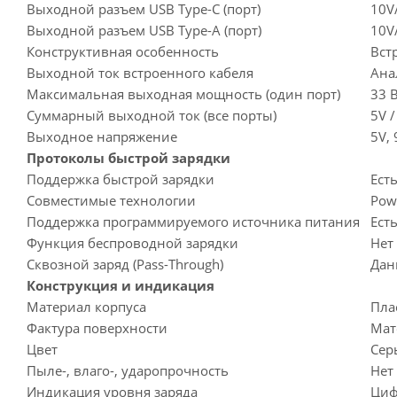
Выходной разъем USB Type-C (порт)
10V/
Выходной разъем USB Type-A (порт)
10V
Конструктивная особенность
Вст
Выходной ток встроенного кабеля
Ана
Максимальная выходная мощность (один порт)
33 
Суммарный выходной ток (все порты)
5V 
Выходное напряжение
5V, 
Протоколы быстрой зарядки
Поддержка быстрой зарядки
Ест
Совместимые технологии
Powe
Поддержка программируемого источника питания
Есть
Функция беспроводной зарядки
Нет
Сквозной заряд (Pass-Through)
Дан
Конструкция и индикация
Материал корпуса
Пла
Фактура поверхности
Мат
Цвет
Серы
Пыле-, влаго-, ударопрочность
Нет
Индикация уровня заряда
Циф