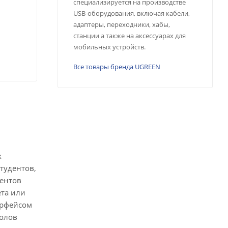
специализируется на производстве
USB-оборудования, включая кабели,
адаптеры, переходники, хабы,
станции а также на аксессуарах для
мобильных устройств.
Все товары бренда UGREEN
х
тудентов,
ентов
ета или
ерфейсом
колов