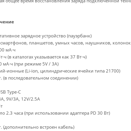
щая общее время восстановления заряда подключенной техн
чение
тативное зарядное устройство (пауэрбанк)
 смартфонов, планшетов, умных часов, наушников, колонок
00 мА·ч
т·ч (в каталогах указывается как 37 Вт·ч)
0 мА·ч (при режиме 5V / 3A)
ий-ионные (Li-ion, цилиндрические ячейки типа 21700)
т. (в последовательном соединении)
USB Type-C
3A, 9V/3A, 12V/2.5A
Вт
ло 2.3 часа (при использовании адаптера PD 30 Вт)
т. (дополнительно встроен кабель)