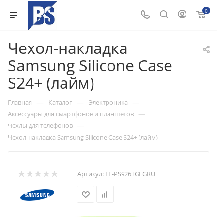
0
Чехол-накладка
Samsung Silicone Case
S24+ (лайм)
—
—
—
Главная
Каталог
Электроника
—
Аксессуары для смартфонов и планшетов
—
Чехлы для телефонов
Чехол-накладка Samsung Silicone Case S24+ (лайм)
Артикул:
EF-PS926TGEGRU