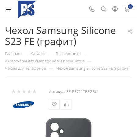
0
Чехол Samsung Silicone
S23 FE (графит)
—
—
—
Главная
Каталог
Электроника
—
Аксессуары для смартфонов и планшетов
—
Чехлы для телефонов
Чехол Samsung Silicone S23 FE (графит)
Артикул:
EF-PS711TBEGRU