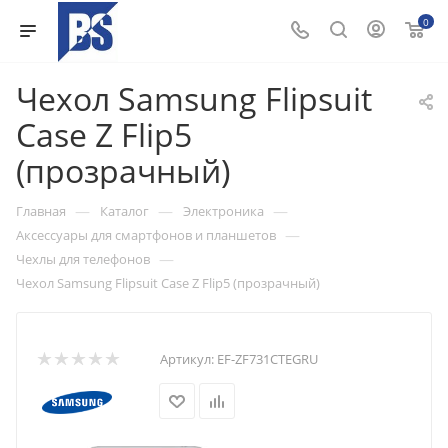
0
Чехол Samsung Flipsuit
Case Z Flip5
(прозрачный)
—
—
—
Главная
Каталог
Электроника
—
Аксессуары для смартфонов и планшетов
—
Чехлы для телефонов
Чехол Samsung Flipsuit Case Z Flip5 (прозрачный)
Артикул:
EF-ZF731CTEGRU