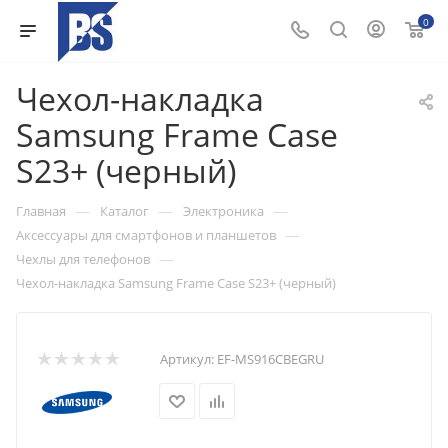
0
Чехол-накладка
Samsung Frame Case
S23+ (черный)
—
—
—
Главная
Каталог
Электроника
—
Аксессуары для смартфонов и планшетов
—
Чехлы для телефонов
Чехол-накладка Samsung Frame Case S23+ (черный)
Артикул:
EF-MS916CBEGRU