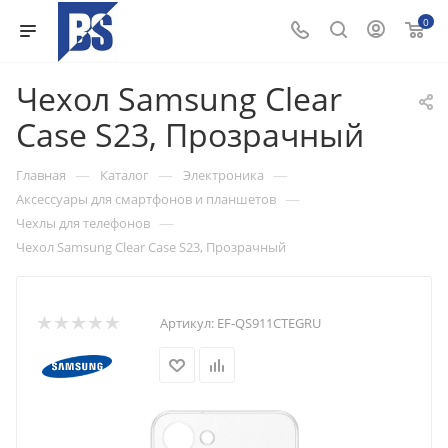
0
Чехол Samsung Clear
Case S23, Прозрачный
—
—
—
Главная
Каталог
Электроника
—
Аксессуары для смартфонов и планшетов
—
Чехлы для телефонов
Чехол Samsung Clear Case S23, Прозрачный
Артикул:
EF-QS911CTEGRU