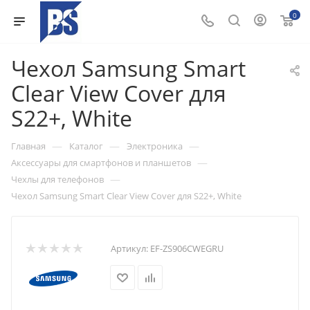
0
Чехол Samsung Smart
Clear View Cover для
S22+, White
—
—
—
Главная
Каталог
Электроника
—
Аксессуары для смартфонов и планшетов
—
Чехлы для телефонов
Чехол Samsung Smart Clear View Cover для S22+, White
Артикул:
EF-ZS906CWEGRU