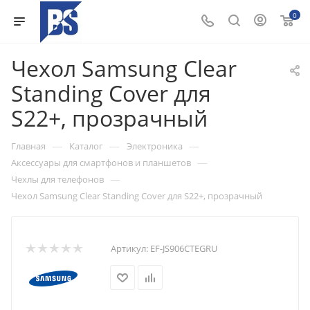
0
Чехол Samsung Clear
Standing Cover для
S22+, прозрачный
—
—
—
Главная
Каталог
Электроника
—
Аксессуары для смартфонов и планшетов
—
Чехлы для телефонов
Чехол Samsung Clear Standing Cover для S22+, прозрачный
Артикул:
EF-JS906CTEGRU