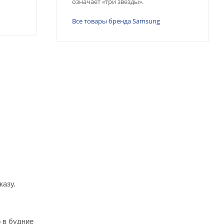
означает «три звезды».
Все товары бренда Samsung
казу.
 в будние