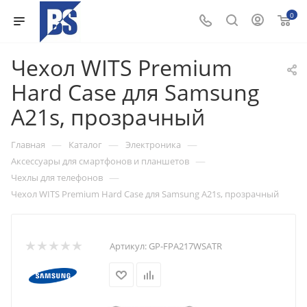
0
Чехол WITS Premium
Hard Case для Samsung
A21s, прозрачный
—
—
—
Главная
Каталог
Электроника
—
Аксессуары для смартфонов и планшетов
—
Чехлы для телефонов
Чехол WITS Premium Hard Case для Samsung A21s, прозрачный
Артикул:
GP-FPA217WSATR