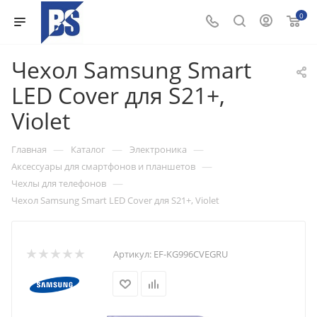
0
Чехол Samsung Smart
LED Cover для S21+,
Violet
—
—
—
Главная
Каталог
Электроника
—
Аксессуары для смартфонов и планшетов
—
Чехлы для телефонов
Чехол Samsung Smart LED Cover для S21+, Violet
Артикул:
EF-KG996CVEGRU