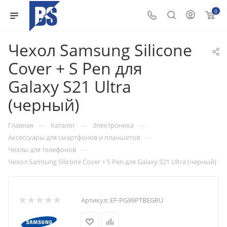
0
Чехол Samsung Silicone
Cover + S Pen для
Galaxy S21 Ultra
(черный)
—
—
—
Главная
Каталог
Электроника
—
Аксессуары для смартфонов и планшетов
—
Чехлы для телефонов
Чехол Samsung Silicone Cover + S Pen для Galaxy S21 Ultra (черный)
Артикул:
EF-PG99PTBEGRU