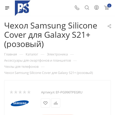
0
Чехол Samsung Silicone
Cover для Galaxy S21+
(розовый)
—
—
—
Главная
Каталог
Электроника
—
Аксессуары для смартфонов и планшетов
—
Чехлы для телефонов
Чехол Samsung Silicone Cover для Galaxy S21+ (розовый)
Артикул:
EF-PG996TPEGRU