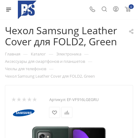
0
Чехол Samsung Leather
Cover для FOLD2, Green
—
—
—
Главная
Каталог
Электроника
—
Аксессуары для смартфонов и планшетов
—
Чехлы для телефонов
Чехол Samsung Leather Cover для FOLD2, Green
Артикул:
EF-VF916LGEGRU