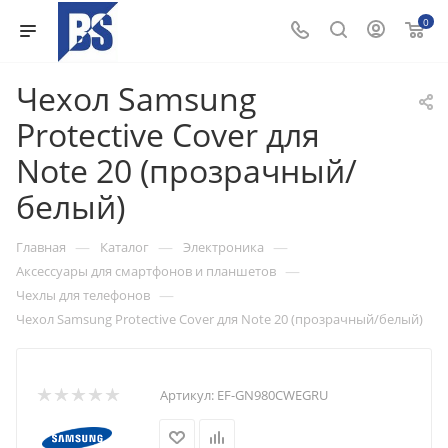
0
Чехол Samsung
Protective Cover для
Note 20 (прозрачный/
белый)
—
—
—
Главная
Каталог
Электроника
—
Аксессуары для смартфонов и планшетов
—
Чехлы для телефонов
Чехол Samsung Protective Cover для Note 20 (прозрачный/белый)
Артикул:
EF-GN980CWEGRU