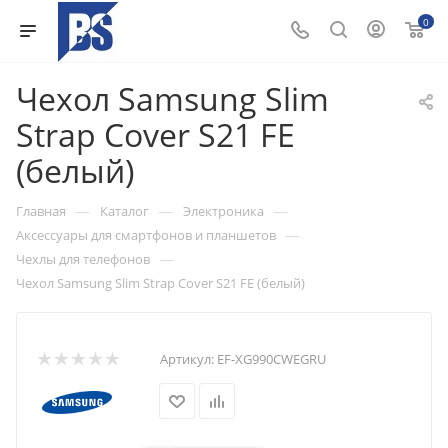
0
Чехол Samsung Slim
Strap Cover S21 FE
(белый)
—
—
—
Главная
Каталог
Электроника
—
Аксессуары для смартфонов и планшетов
—
Чехлы для телефонов
Чехол Samsung Slim Strap Cover S21 FE (белый)
Артикул:
EF-XG990CWEGRU