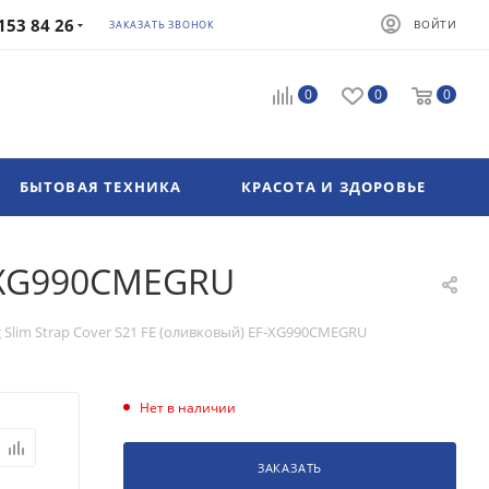
153 84 26
ВОЙТИ
ЗАКАЗАТЬ ЗВОНОК
0
0
0
БЫТОВАЯ ТЕХНИКА
КРАСОТА И ЗДОРОВЬЕ
F-XG990CMEGRU
Slim Strap Cover S21 FE (оливковый) EF-XG990CMEGRU
Нет в наличии
ЗАКАЗАТЬ