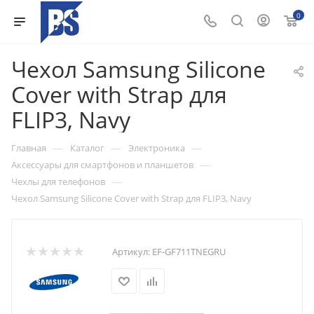
0
Чехол Samsung Silicone
Cover with Strap для
FLIP3, Navy
—
—
—
Главная
Каталог
Электроника
—
Аксессуары для смартфонов и планшетов
—
Чехлы для телефонов
Чехол Samsung Silicone Cover with Strap для FLIP3, Navy
Артикул:
EF-GF711TNEGRU