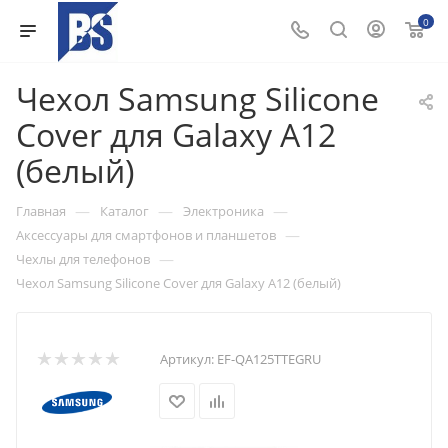
0
Чехол Samsung Silicone
Cover для Galaxy A12
(белый)
—
—
—
Главная
Каталог
Электроника
—
Аксессуары для смартфонов и планшетов
—
Чехлы для телефонов
Чехол Samsung Silicone Cover для Galaxy A12 (белый)
Артикул:
EF-QA125TTEGRU