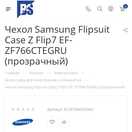
0
Чехол Samsung Flipsuit
Case Z Flip7 EF-
ZF766CTEGRU
(прозрачный)
—
—
—
Главная
Каталог
Электроника
—
Аксессуары для смартфонов и планшетов
Чехол Samsung Flipsuit Case Z Flip7 EF-ZF766CTEGRU (прозрачный)
Артикул:
EF-ZF766CTEGRU