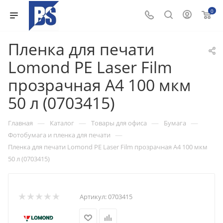
0
Пленка для печати
Lomond PE Laser Film
прозрачная А4 100 мкм
50 л (0703415)
—
—
—
—
Главная
Каталог
Товары для офиса
Бумага
—
Фотобумага и пленка для печати
Пленка для печати Lomond PE Laser Film прозрачная А4 100 мкм
50 л (0703415)
Артикул:
0703415