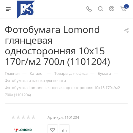
0
Фотобумага Lomond
глянцевая
односторонняя 10х15
170г/м2 700л (1101204)
—
—
—
—
Главная
Каталог
Товары для офиса
Бумага
—
Фотобумага и пленка для печати
Фотобумага Lomond глянцевая односторонняя 10х15 170г/м2
700л (1101204)
Артикул:
1101204