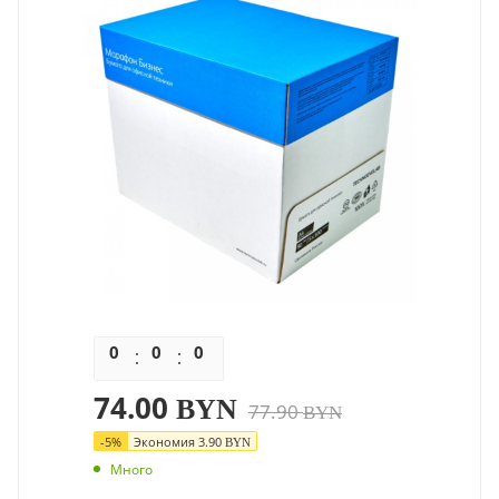
0
0
0
0
74.00
BYN
77.90
BYN
-
5
%
Экономия
3.90
BYN
Много