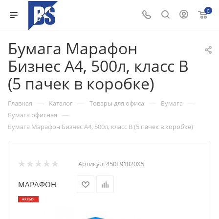
0
Бумага Марафон
Бизнес A4, 500л, класс В
(5 пачек в коробке)
—
—
—
—
Главная
Каталог
Товары для офиса
Бумага
—
Бумага офисная
Бумага Марафон Бизнес A4, 500л, класс В (5 пачек в коробке)
Артикул:
450L91820X5
МАРАФОН
АКЦИЯ